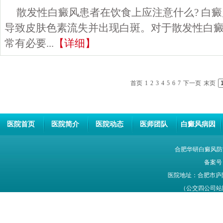
散发性白癜风患者在饮食上应注意什么? 白
导致皮肤色素流失并出现白斑。对于散发性白
常有必要...
【详细】
首页
1
2
3
4
5
6
7
下一页
末页
医院首页
医院简介
医院动态
医师团队
白癜风病因
合肥华研白癜风防
备案号
医院地址：合肥市庐
（公交四公司站牌旁
网站信息仅供参考，不能作