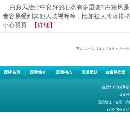
白癜风治疗中良好的心态有多重要? 白癜风
者容易受到其他人歧视等等，比如被人冷落排
小心翼翼...
【详细】
首页
上一页
1
2
3
4
5
6
7
下一页
医院首页
医院简介
医院动态
医师团队
白癜风病因
合肥华研白癜风防
备案号
医院地址：合肥市庐
（公交四公司站牌旁
网站信息仅供参考，不能作