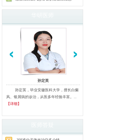
华研医师
孙定英
高汝辉
孙定英，毕业安徽医科大学，擅长白癜
高汝辉 合肥华研白癜风研医
风、银屑病的诊治，从医多年经验丰富。...
北京从事白癜风临床诊疗20余年
【详细】
多家三甲医院进修、学习，临床经..
细】
医师答疑