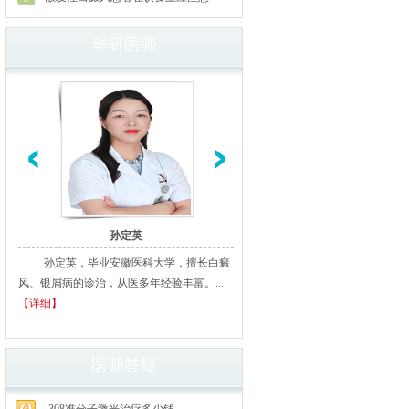
华研医师
孙定英
高汝辉
孙定英，毕业安徽医科大学，擅长白癜
高汝辉 合肥华研白癜风研医
风、银屑病的诊治，从医多年经验丰富。...
北京从事白癜风临床诊疗20余年
【详细】
多家三甲医院进修、学习，临床经..
细】
医师答疑