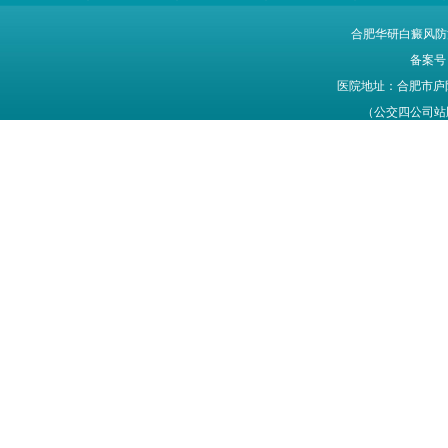
合肥华研白癜风防
备案号
医院地址：合肥市庐
（公交四公司站牌旁
网站信息仅供参考，不能作