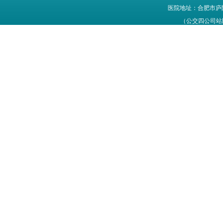
医院地址：合肥市庐
（公交四公司站牌旁
网站信息仅供参考，不能作