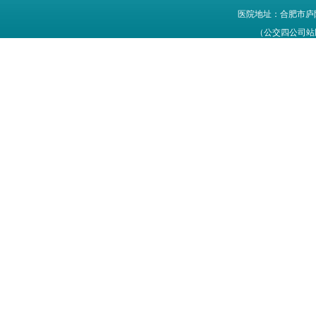
医院地址：合肥市庐
（公交四公司站牌旁
网站信息仅供参考，不能作