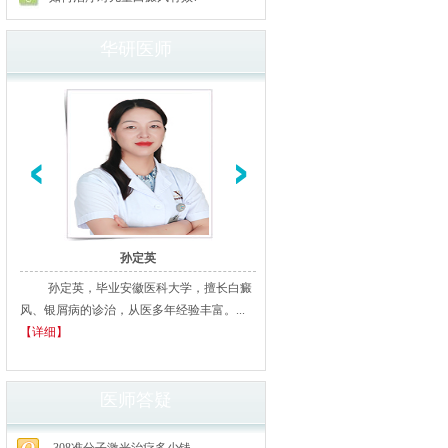
华研医师
孙定英
高汝辉
孙定英，毕业安徽医科大学，擅长白癜
高汝辉 合肥华研白癜风研医
风、银屑病的诊治，从医多年经验丰富。...
北京从事白癜风临床诊疗20余年
【详细】
多家三甲医院进修、学习，临床经..
细】
医师答疑