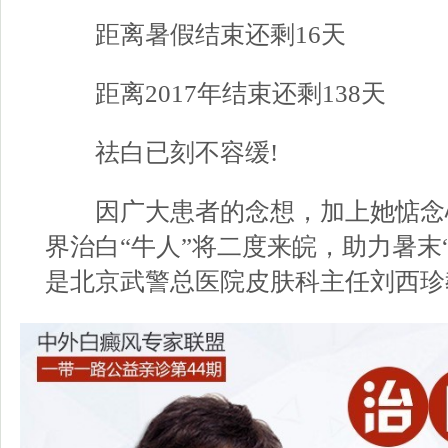
距离暑假结束还剩16天
距离2017年结束还剩138天
祛白已刻不容缓!
因广大患者的念想，加上她惦念
界治白“牛人”将二度来皖，助力暑末
是北京武警总医院皮肤科主任刘