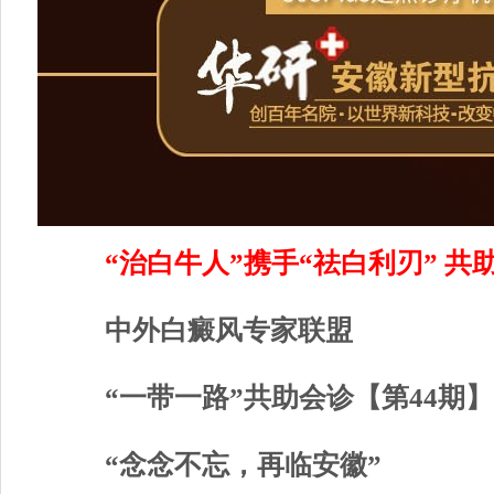
“治白牛人”携手“祛白利刃” 共助
中外白癜风专家联盟
“一带一路”共助会诊【第44期】
“念念不忘，再临安徽”