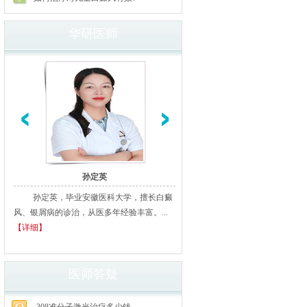
华研医师
孙定英
高汝辉
孙定英，毕业安徽医科大学，擅长白癜
高汝辉 合肥华研白癜风研医
风、银屑病的诊治，从医多年经验丰富。...
北京从事白癜风临床诊疗20余年
【详细】
多家三甲医院进修、学习，临床经..
细】
医师答疑