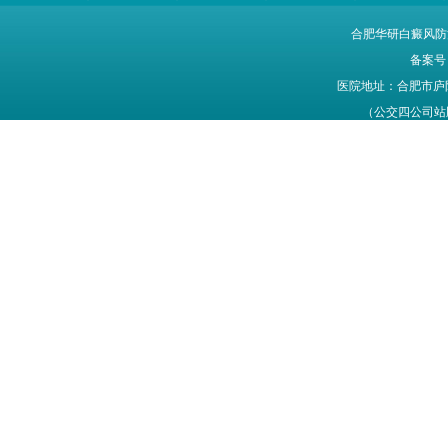
合肥华研白癜风防
备案号
医院地址：合肥市庐
（公交四公司站牌旁
网站信息仅供参考，不能作