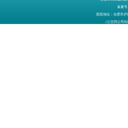
备案号
医院地址：合肥市庐
（公交四公司站牌旁
网站信息仅供参考，不能作