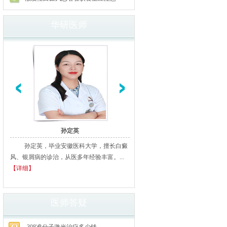
华研医师
孙定英
高汝辉
孙定英，毕业安徽医科大学，擅长白癜
高汝辉 合肥华研白癜风研医
风、银屑病的诊治，从医多年经验丰富。...
北京从事白癜风临床诊疗20余年
【详细】
多家三甲医院进修、学习，临床经..
细】
医师答疑