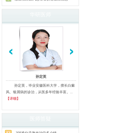
华研医师
孙定英
高汝辉
孙定英，毕业安徽医科大学，擅长白癜
高汝辉 合肥华研白癜风研医
风、银屑病的诊治，从医多年经验丰富。...
北京从事白癜风临床诊疗20余年
【详细】
多家三甲医院进修、学习，临床经..
细】
医师答疑