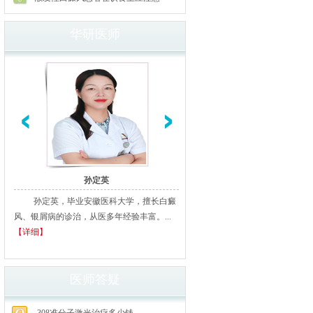
华研医师
孙定英
高汝辉
孙定英，毕业安徽医科大学，擅长白癜
高汝辉 合肥华研白癜风研医
风、银屑病的诊治，从医多年经验丰富。...
北京从事白癜风临床诊疗20余年
【详细】
多家三甲医院进修、学习，临床经..
细】
医师答疑