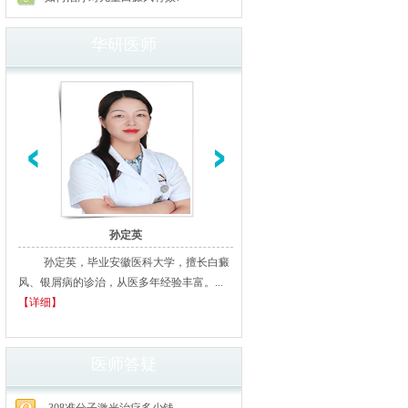
华研医师
孙定英
高汝辉
孙定英，毕业安徽医科大学，擅长白癜
高汝辉 合肥华研白癜风研医
风、银屑病的诊治，从医多年经验丰富。...
北京从事白癜风临床诊疗20余年
【详细】
多家三甲医院进修、学习，临床经..
细】
医师答疑