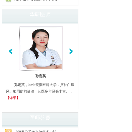
华研医师
孙定英
高汝辉
孙定英，毕业安徽医科大学，擅长白癜
高汝辉 合肥华研白癜风研医
风、银屑病的诊治，从医多年经验丰富。...
北京从事白癜风临床诊疗20余年
【详细】
多家三甲医院进修、学习，临床经..
细】
医师答疑