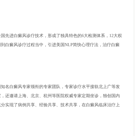
先进白癜风诊疗技术，形成了独具特色的6大检测体系，12大权
到白癜风诊疗过程当中，引进美国NLP简快心理疗法，治疗白癜
名白癜风专家领衔的专家团队，专家诊疗水平接轨北上广等发
家，还邀请上海、北京、杭州等医院权威专家定期坐诊，独创国内
充分实现了病例共享、经验共享、技术共享，在白癜风临床治疗上