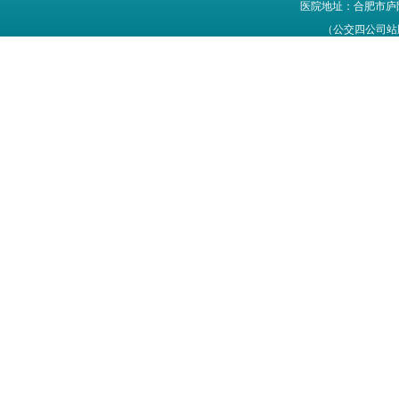
医院地址：合肥市庐
（公交四公司站牌旁
网站信息仅供参考，不能作