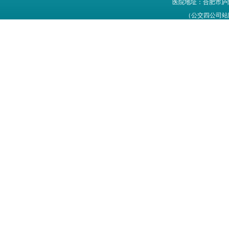
医院地址：合肥市庐
（公交四公司站牌旁
网站信息仅供参考，不能作