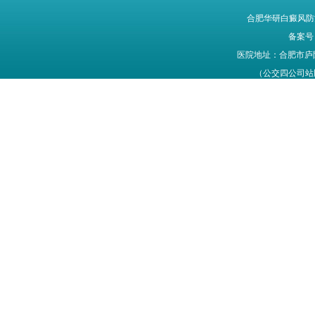
合肥华研白癜风防
备案号
医院地址：合肥市庐
（公交四公司站牌旁
网站信息仅供参考，不能作