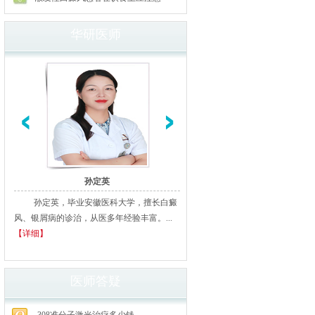
华研医师
孙定英
高汝辉
孙定英，毕业安徽医科大学，擅长白癜
高汝辉 合肥华研白癜风研医
风、银屑病的诊治，从医多年经验丰富。...
北京从事白癜风临床诊疗20余年
【详细】
多家三甲医院进修、学习，临床经..
细】
医师答疑