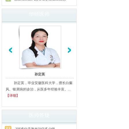
华研医师
孙定英
高汝辉
孙定英，毕业安徽医科大学，擅长白癜
高汝辉 合肥华研白癜风研医
风、银屑病的诊治，从医多年经验丰富。...
北京从事白癜风临床诊疗20余年
【详细】
多家三甲医院进修、学习，临床经..
细】
医师答疑