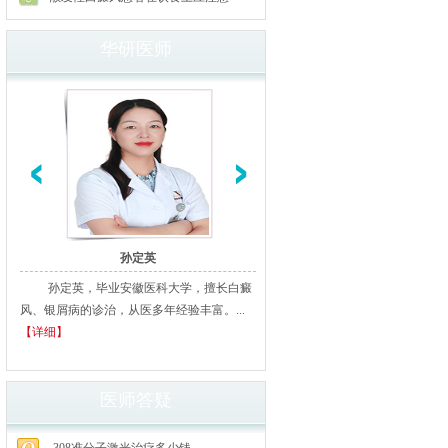
华研医师
孙定英
高汝辉
孙定英，毕业安徽医科大学，擅长白癜
高汝辉 合肥华研白癜风研医
风、银屑病的诊治，从医多年经验丰富。...
北京从事白癜风临床诊疗20余年
【详细】
多家三甲医院进修、学习，临床经..
细】
医师答疑