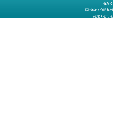
备案号
医院地址：合肥市庐
（公交四公司站牌旁
网站信息仅供参考，不能作