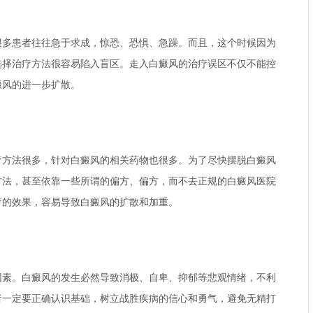
患者往往急于求成，惊恐、恐惧、急躁。而且，这个时候因为
选择治疗方法很容易陷入盲区。走入白癜风的治疗误区不仅不能控
癜风的进一步扩散。
法很多，针对白癜风的相关药物也很多。为了尽快摆脱白癜风
方法，甚至依靠一些所谓的偏方、偏方，而不去正规的白癜风医院
疗的效果，容易导致白癜风的扩散和加重。
。白癜风的发生必然导致消极、自卑、抑郁等悲观情绪，不利
者一定要正确认识基础，树立战胜疾病的信心和勇气，避免无精打