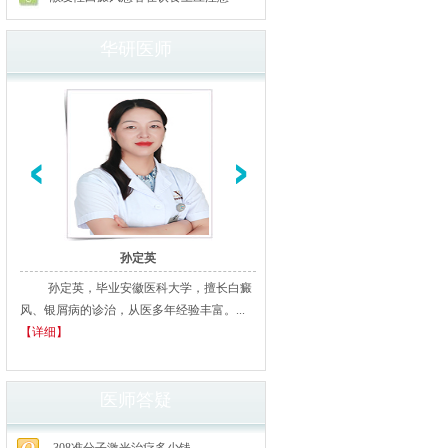
华研医师
孙定英
高汝辉
孙定英，毕业安徽医科大学，擅长白癜
高汝辉 合肥华研白癜风研医
风、银屑病的诊治，从医多年经验丰富。...
北京从事白癜风临床诊疗20余年
【详细】
多家三甲医院进修、学习，临床经..
细】
医师答疑