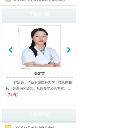
华研医师
孙定英
高汝辉
孙定英，毕业安徽医科大学，擅长白癜
高汝辉 合肥华研白癜风研医
风、银屑病的诊治，从医多年经验丰富。...
北京从事白癜风临床诊疗20余年
【详细】
多家三甲医院进修、学习，临床经..
细】
医师答疑