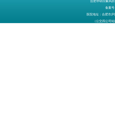
合肥华研白癜风防
备案号
医院地址：合肥市庐
（公交四公司站牌旁
网站信息仅供参考，不能作